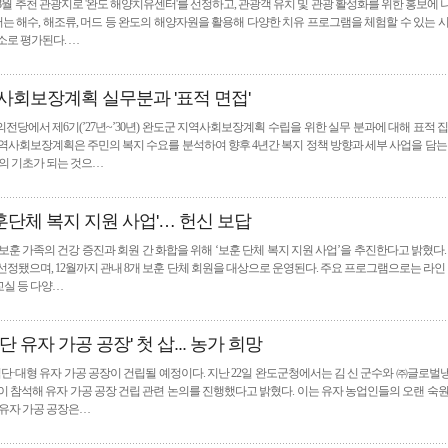
8월 추천 관광지로 '완도 해양치유센터'를 선정하고, 관광객 유치 및 관광 활성화를 위한 홍보에
터는 해수, 해조류, 머드 등 완도의 해양자원을 활용해 다양한 치유 프로그램을 체험할 수 있는 
소로 평가된다. …
역사회보장계획 실무분과 '표적 면접'
전당에서 제6기(’27년~’30년) 완도군 지역사회보장계획 수립을 위한 실무 분과에 대해 표적 
역사회보장계획은 주민의 복지 수요를 분석하여 향후 4년간 복지 정책 방향과 세부 사업을 담는
립의 기초가 되는 것으…
보훈단체 복지 지원 사업'… 헌신 보답
훈 가족의 건강 증진과 회원 간 화합을 위해 ‘보훈 단체 복지 지원 사업’을 추진한다고 밝혔다.
정됐으며, 12월까지 관내 8개 보훈 단체 회원을 대상으로 운영된다. 주요 프로그램으로는 라인 
 교실 등 다양…
단 유자 가공 공장' 첫 삽... 농가 희망
최첨단·대형 유자 가공 공장이 건립될 예정이다. 지난 22일 완도군청에서는 김 신 군수와 ㈜글로
이 참석해 유자 가공 공장 건립 관련 논의를 진행했다고 밝혔다. 이는 유자 농업인들의 오랜 숙
 유자 가공 공장은…