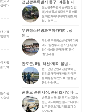
 나섰다고
전남광주특별시 동구, 여름철 재…
시설이다.
전남광주특별시 동구(청장 임
택)가 태풍과 집중호우 등 여름
철 자연재해에 대비해 전도 위
험이 높은 …
무안청소년방과후아카데미, 성
집단 면접
인…
 법정 계
무안군 무안청소년방과후아카
데미 ‘별찬누리’는 지난 3일 무
안여성상담센터와 연계하여
‘성인지 감…
 이 사업
완도군, 8월 '하천·계곡' 불법 …
댄스, 떡
완도군은 군민과 관광객이 안
전하고 쾌적하게 하천과 계곡
을 이용할 수 있도록 8월 한 달
동안 하천구…
손훈모 순천시장, 콘텐츠기업과 …
벌냉동식품
손훈모 순천시장은 지난 6일 순
원 사업이
천만 애니메이션 클러스터에서
입주 콘텐츠기업 대표들과 현
장 간담회…