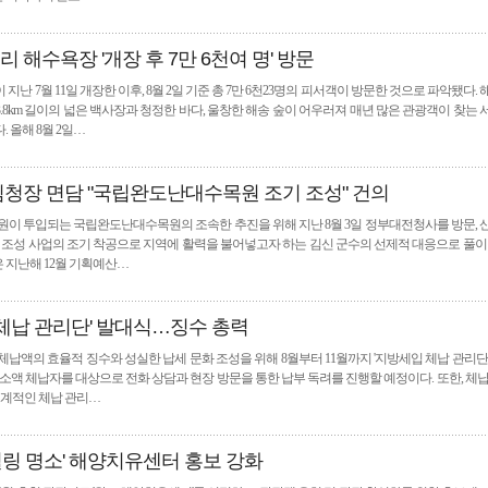
 해수욕장 '개장 후 7만 6천여 명' 방문
난 7월 11일 개장한 이후, 8월 2일 기준 총 7만 6천23명의 피서객이 방문한 것으로 파악됐다.
약 3.8km 길이의 넓은 백사장과 청정한 바다, 울창한 해송 숲이 어우러져 매년 많은 관광객이 찾는
 올해 8월 2일…
림청장 면담 "국립완도난대수목원 조기 조성" 건의
5억 원이 투입되는 국립완도난대수목원의 조속한 추진을 위해 지난 8월 3일 정부대전청사를 방문,
원 조성 사업의 조기 착공으로 지역에 활력을 불어넣고자 하는 김신 군수의 선제적 대응으로 풀이
 지난해 12월 기획예산…
 체납 관리단' 발대식…징수 총력
체납액의 효율적 징수와 성실한 납세 문화 조성을 위해 8월부터 11월까지 '지방세입 체납 관리단
 소액 체납자를 대상으로 전화 상담과 현장 방문을 통한 납부 독려를 진행할 예정이다. 또한, 체
체계적인 체납 관리…
'힐링 명소' 해양치유센터 홍보 강화