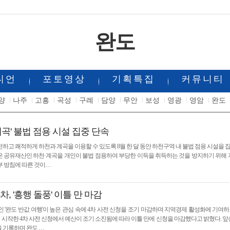
완도
니언
포토영상
기획특집
커뮤니티
양
나주
고흥
곡성
구례
담양
무안
보성
영광
영암
완도
계곡' 불법 점용 시설 집중 단속
하고 쾌적하게 하천과 계곡을 이용할 수 있도록 8월 한 달 동안 하천구역 내 불법 점용 시설을 
속은 공유재산인 하천·계곡을 개인이 불법 점용하여 부당한 이득을 취득하는 것을 방지하기 위해 
 방침에 따른 것이…
차, '흥행 돌풍' 이틀 만 마감
 '완도 반값 여행'이 높은 관심 속에 4차 사전 신청을 조기 마감하며 지역경제 활성화에 기여하
를 시작한 4차 사전 신청에서 예산이 조기 소진됨에 따라 이틀 만에 신청을 마감했다고 밝혔다. 앞선
을 기록하며 완도 …