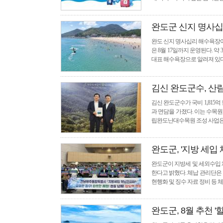
완도군 신지 명사십리
완도 신지 명사십리 해수욕장이 지
은 8월 17일까지 운영된다. 
대표 해수욕장으로 알려져 있다.
김신 완도군수, 산
김신 완도군수가 국비 1,81
과 면담을 가졌다. 이는 수목
립완도난대수목원 조성 사업은
완도군, '지방 세입
완도군이 지방세 및 세외수입 
한다고 밝혔다. 체납 관리단은
현행화 및 징수 자료 정비 등 
완도군, 8월 추천 