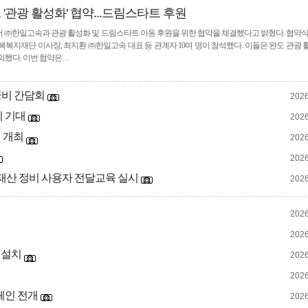
'관광 활성화' 협약...드림스타트 후원
서 ㈜한일고속과 관광 활성화 및 드림스타트 아동 후원을 위한 협약을 체결했다고 밝혔다. 협약
복복지재단 이사장, 최지환 ㈜한일고속 대표 등 관계자 10여 명이 참석했다. 이들은 완도 관광
의했다. 이번 협약은…
국비 간담회
2026
비 기대
2026
 개최
2026
2026
 재산 정비 사용자 전달교육 실시
2026
2026
2026
 설치
2026
2026
페인 전개
2026