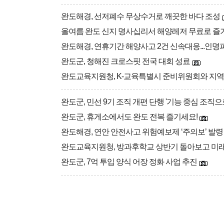
완도해경, 선저폐수 무상수거로 깨끗한 바다 조성
올여름 완도 신지 명사십리서 해양레저 무료로 즐
완도해경, 연휴기간 해양사고 2건 신속대응...인명
완도군, 청해진 크로스핏 전국 대회 성료
완도교육지원청, K-교육특별시 준비위원회와 지역
완도군, 민선 9기 조직 개편 단행 '기능 중심 조직으
완도군, 휴게소에서도 완도 전복 즐기세요!
완도해경, 연안 안전사고 위험예보제 ‘주의보’ 발령
완도교육지원청, 방과후학교 상반기 돌아보고 미래
완도군, 7억 투입 양식 어장 정화 사업 추진