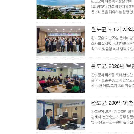
완도군이 여름 휴가철을 맞아 
1일 밝혔다. 완도 해양치유센
몸과 마음을 치유하는 힐링 명
완도군, 제6기 지
완도군은 지난 22일 문화예술의
조사를 실시했다고 밝혔다. 지
획으로, 맞춤형 복지 정책 수
완도군, 2026년 '
완도군이 국가를 위해 헌신한 보
은 국가보훈부 공모 사업으로 선
공방, 천 아트, 그림 동화 미술
완도군, 200억 '최첨
완도군에 200억 원 규모의 
관계자, 농업축산과 공무원 등
었다. 완도군 고금면에 들어설