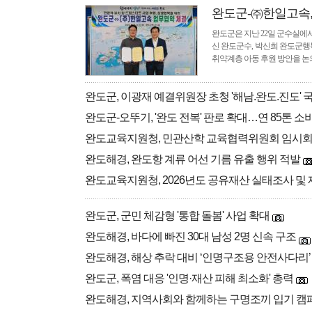
완도군-㈜한일고속, 
완도군은 지난 22일 군수실에
신 완도군수, 박신희 완도군행
취약계층 아동 후원 방안을 논
완도군, 이광재 예결위원장 초청 '해남.완도.진도' 
완도군-오뚜기, '완도 전복' 판로 확대…연 85톤 소
완도교육지원청, 민관산학 교육협력위원회 임시회
완도해경, 완도항 계류 어선 기름 유출 행위 적발
완도교육지원청, 2026년도 공유재산 실태조사 및
완도군, 군민 체감형 '통합 돌봄' 사업 확대
완도해경, 바다에 빠진 30대 남성 2명 신속 구조
완도해경, 해상 추락 대비 ‘인명구조용 안전사다리’
완도군, 폭염 대응 '인명·재산 피해 최소화' 총력
완도해경, 지역사회와 함께하는 구명조끼 입기 캠