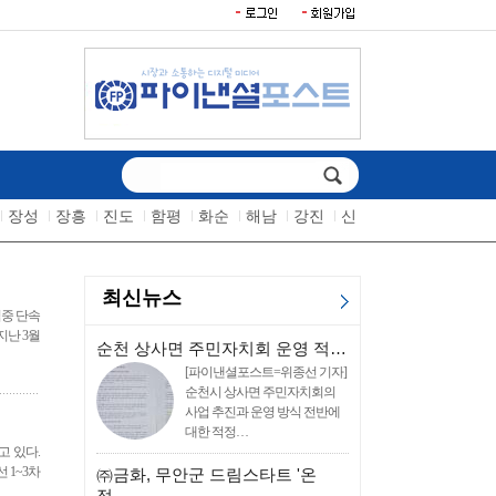
장성
장흥
진도
함평
화순
해남
강진
신
최신뉴스
집중 단속
지난 3월
순천 상사면 주민자치회 운영 적…
[파이낸셜포스트=위종선 기자]
순천시 상사면 주민자치회의
사업 추진과 운영 방식 전반에
대한 적정…
고 있다.
 1~3차
㈜금화, 무안군 드림스타트 '온
정…