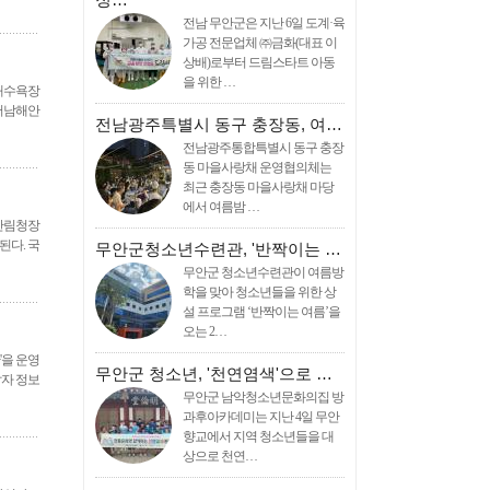
전남 무안군은 지난 6일 도계·육
가공 전문업체 ㈜금화(대표 이
상배)로부터 드림스타트 아동
을 위한 …
 해수욕장
 서남해안
전남광주특별시 동구 충장동, 여…
전남광주통합특별시 동구 충장
동 마을사랑채 운영협의체는
최근 충장동 마을사랑채 마당
에서 여름밤 …
 산림청장
된다. 국
무안군청소년수련관, '반짝이는 …
무안군 청소년수련관이 여름방
학을 맞아 청소년들을 위한 상
설 프로그램 ‘반짝이는 여름’을
오는 2…
'을 운영
무안군 청소년, '천연염색'으로 …
납자 정보
무안군 남악청소년문화의집 방
과후아카데미는 지난 4일 무안
향교에서 지역 청소년들을 대
상으로 천연…