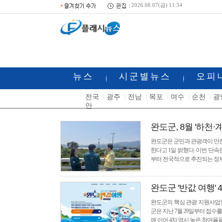
2026.08.07(금) 11:34
뉴스
시군별뉴스
오피
전국
광주
전남
목포
여수
순천
광
안
완도군, 8월 '하천·
완도군은 군민과 관광객이 안전
한다고 1일 밝혔다. 이번 단
부터 전국적으로 추진되는 정부
완도군 '반값 여행' 4
완도군의 핵심 관광 지원사업인
군은 지난 7월 29일부터 접수
에 이어 4차 역시 높은 참여율