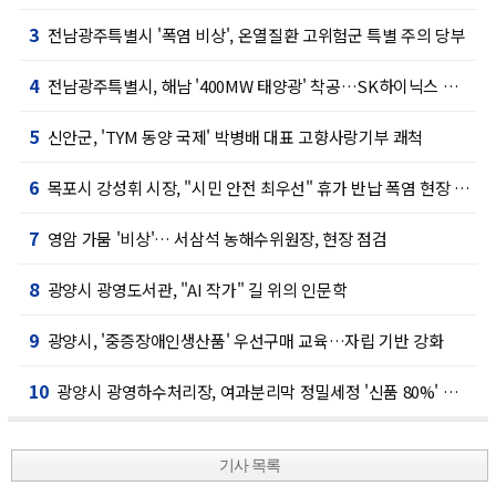
3
전남광주특별시 '폭염 비상', 온열질환 고위험군 특별 주의 당부
4
전남광주특별시, 해남 '400MW 태양광' 착공…SK하이닉스 공급
5
신안군, 'TYM 동양 국제' 박병배 대표 고향사랑기부 쾌척
6
목포시 강성휘 시장, "시민 안전 최우선" 휴가 반납 폭염 현장 총력
7
영암 가뭄 '비상'… 서삼석 농해수위원장, 현장 점검
8
광양시 광영도서관, "AI 작가" 길 위의 인문학
9
광양시, '중증장애인생산품' 우선구매 교육…자립 기반 강화
10
광양시 광영하수처리장, 여과분리막 정밀세정 '신품 80%' 회복
기사 목록