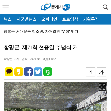
뉴스
시군별뉴스
오피니언
포토영상
기획특집
장흥군-서대문구 청소년, 자매결연 '우정' 잇다
장흥군, 폭염·가뭄 '긴급 대책회의' 개최... "피해…
함평군, 제71회 현충일 추념식 거
전남광주특별시 '폭염 비상', 온열질환 고위험군 특별 …
박장순 기자
입력 : 2026. 06. 08(월) 10:28
전남광주특별시, 해남 '400MW 태양광' 착공…SK하…
신안군, 'TYM 동양 국제' 박병배 대표 고향사랑기부…
가
가
목포시 강성휘 시장, "시민 안전 최우선" 휴가 반납 …
영암 가뭄 '비상'… 서삼석 농해수위원장, 현장 점검
광양시 광영도서관, "AI 작가" 길 위의 인문학
광양시, '중증장애인생산품' 우선구매 교육…자립 기반 …