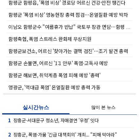
함평군 함평읍, '폭염 비상' 경로당 어르신 건강·안전 챙긴다
함평군 '폭염 비상' 영농현장 총력 점검…온열질환 예방 박차
이남오 함평군수 "여름휴가 반납" 국토부 장관 면담…함평 현안 총력
함평축협, 폭염 스트레스 완화제 무상지원
함평군보건소, 어르신 '찾아가는 결핵 검진'…조기 발견 총력
함평군 손불면, 어르신 '1:1 안부' 폭염·고독사 예방
함평군 해보면, 취약계층 폭염 피해 예방 '총력'
영광군, '역대급 폭염' 온열질환 예방 총력 가동
실시간뉴스
많이 본 뉴스
1
장흥군-서대문구 청소년, 자매결연 '우정' 잇다
2
장흥군, 폭염·가뭄 '긴급 대책회의' 개최... "피해 막아라"