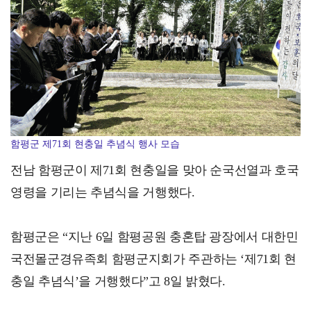
광양시 광영하수처리장, 여과분리막 정밀세정 '신품 80…
함평군 제71회 현충일 추념식 행사 모습
전남 함평군이 제71회 현충일을 맞아 순국선열과 호국
영령을 기리는 추념식을 거행했다.
함평군은 “지난 6일 함평공원 충혼탑 광장에서 대한민
국전몰군경유족회 함평군지회가 주관하는 ‘제71회 현
충일 추념식’을 거행했다”고 8일 밝혔다.