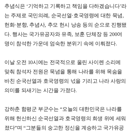
추념식은 ‘기억하고 기록하고 책임을 다하겠습니다’라
는 주제로 국민의례, 순국선열·호국영령에 대한 묵념,
헌화·분향, 추념사, 추모 헌시 낭송 등의 순으로 진행됐
다. 행사는 국가유공자와 유족, 보훈 단체장 등 200여
명이 참석한 가운데 엄숙한 분위기 속에 이뤄졌다.
이날 오전 10시에는 전국적으로 울린 사이렌 소리에
맞춰 참석자 전원은 묵념을 통해 나라를 위해 목숨을
바친 순국선열과 호국영령의 넋을 기리고 나라 사랑의
의미를 되새기는 시간을 가졌다.
강하춘 함평군 부군수는 “오늘의 대한민국은 나라를
위해 헌신하신 순국선열과 호국영령의 희생 위에 세워
졌다”며 “그분들의 숭고한 정신을 계승하고 국가유공