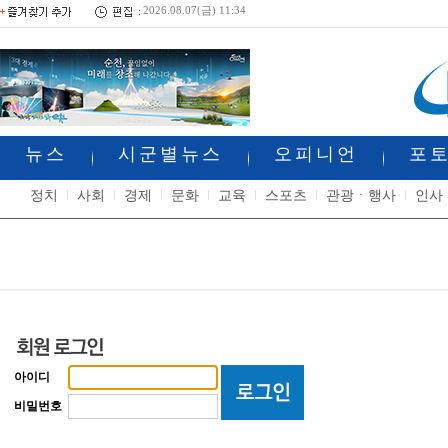
2026.08.07(금) 11:34
뉴스
시군별뉴스
오피니언
포
정치
사회
경제
문화
교육
스포츠
관광ㆍ행사
인사
아이디
비밀번호